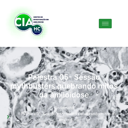
Palestra 05- Sessão
mythbusters quebrando mitos
da amiloidose
Ondemand
Palestra 05- Sessão mythbusters quebrando mitos da
amiloidose